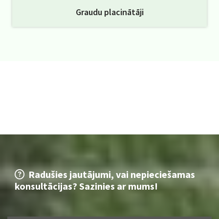
Graudu placinātāji
Radušies jautājumi, vai nepieciešamas

konsultācijas? Sazinies ar mums!