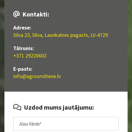
Kontakti:

Adrese:
Silva 23, Silva, Launkalnes pagasts, LV-4729
Tālrunis:
+371 29220602
E-pasts:
info@agrosmiltene.lv
Uzdod mums jautājumu:
