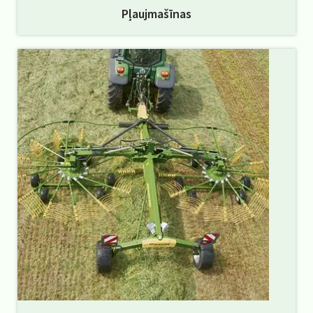
Pļaujmašīnas