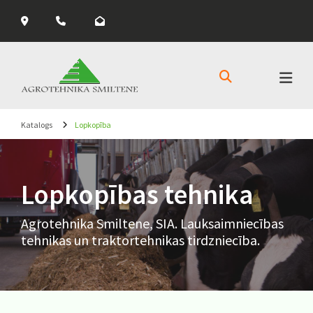



Katalogs
Lopkopība
Lopkopības tehnika
Agrotehnika Smiltene, SIA. Lauksaimniecības
tehnikas un traktortehnikas tirdzniecība.