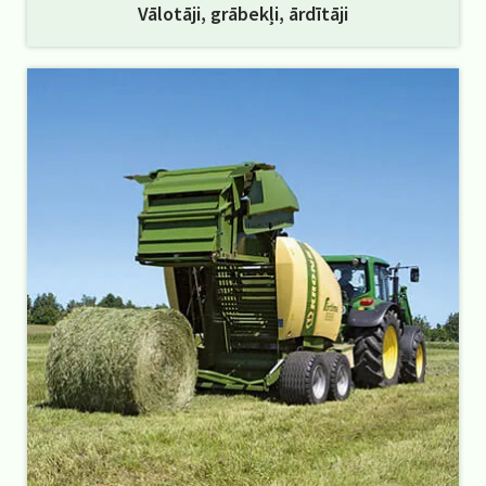
Vālotāji, grābekļi, ārdītāji