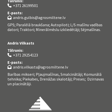
Tālrunis:
+371 26199501

E-pasts:
andris.gulbis@agrosmiltene.lv

GPS; Paralēlā braukšana; Autopiloti; L/S mašīnu vadības
datori; Traktori; Minerālmēslu izkliedētāji; Sējmašīnas.
Andris Vilkasts
Tālrunis:
+371 29254123

E-pasts:
andris.vilkasts@agrosmiltene.lv

Barības mikseri; Pļaujmašīnas, Smalcinātāji; Komunālā
tehnika; Piekabes, Drenāžas skalotāji; Preses; Dzirnavas
un placinātāji.