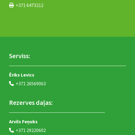
+371 6473212

Serviss:
Ēriks Levics
+371 26569063

Rezerves daļas:
Arvils Feņuks
+371 29220602
