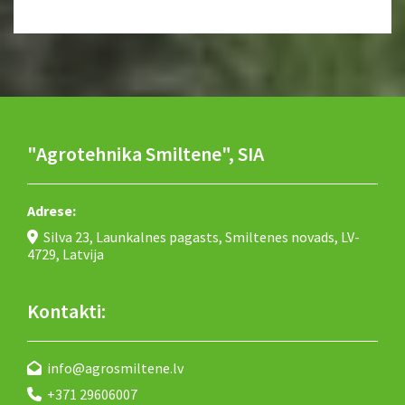
"Agrotehnika Smiltene", SIA
Adrese:
Silva 23, Launkalnes pagasts, Smiltenes novads, LV-

4729, Latvija
Kontakti:
info@agrosmiltene.lv

+371 29606007
