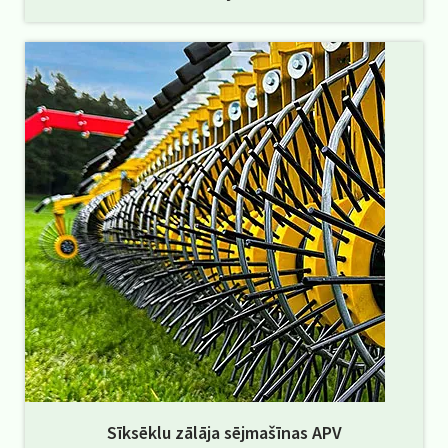
Sīksēklu zālāja sējmašīnas APV