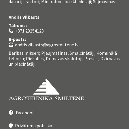
datori; Traktori; Minerālmēslu izkliedētāji; Sējmašīnas.
Andris Vilkasts
Tālrunis:
+371 29254123

E-pasts:
andris.vilkasts@agrosmiltene.lv

Barības mikseri; Pļaujmašīnas, Smalcinātāji; Komunālā
tehnika; Piekabes, Drenāžas skalotāji; Preses; Dzirnavas
un placinātāji.
Facebook

Privātuma politika
