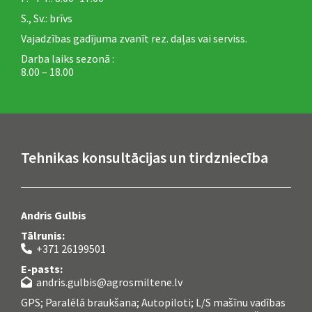
S., Sv.: brīvs
Vajadzības gadījuma zvanīt rez. daļas vai serviss.
Darba laiks sezonā :
8.00 – 18.00
Tehnikas konsultācijas un tirdzniecība
Andris Gulbis
Tālrunis:
+371 26199501

E-pasts:
andris.gulbis@agrosmiltene.lv

GPS; Paralēlā braukšana; Autopiloti; L/S mašīnu vadības