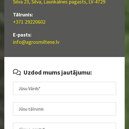
Silva 23, Silva, Launkalnes pagasts, LV-4729
Tālrunis:
+371 29220602
E-pasts:
info@agrosmiltene.lv
Uzdod mums jautājumu:
