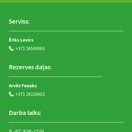
Serviss:
Ēriks Levics
+371 26569063

Rezerves daļas:
Arvils Feņuks
+371 29220602

Darba laiks:
P. –PT.: 8.00–17.00