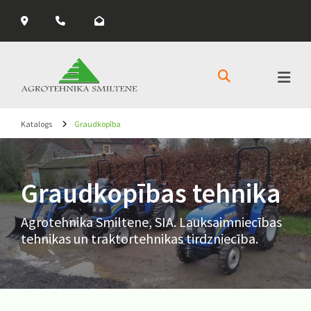



Katalogs
Graudkopība
Graudkopības tehnika
Agrotehnika Smiltene, SIA. Lauksaimniecības
tehnikas un traktortehnikas tirdzniecība.