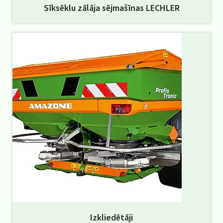
Sīksēklu zālāja sējmašīnas LECHLER
Izkliedētāji