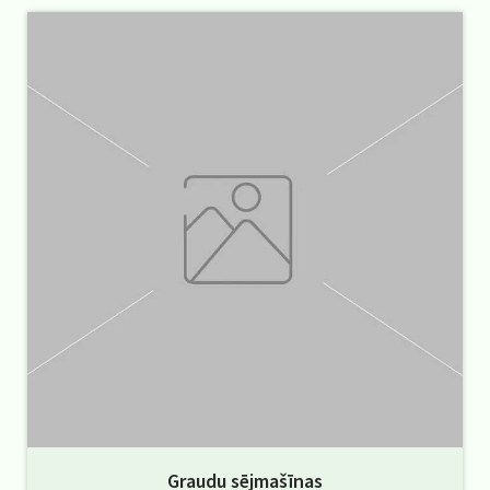
Graudu sējmašīnas