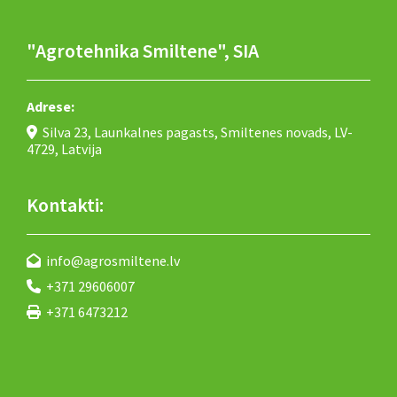
"Agrotehnika Smiltene", SIA
Adrese:
Silva 23, Launkalnes pagasts, Smiltenes novads, LV-

4729, Latvija
Kontakti:
info@agrosmiltene.lv

+371 29606007

+371 6473212
