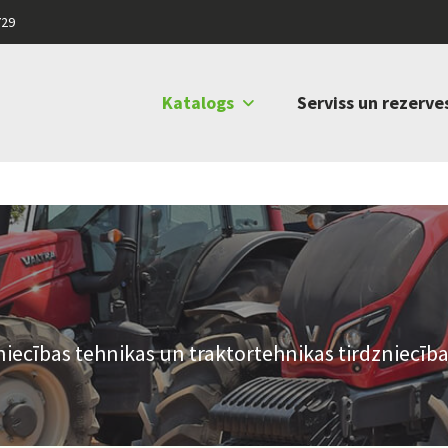
729
Katalogs
Serviss un rezerve
iecības tehnikas un traktortehnikas tirdzniecība