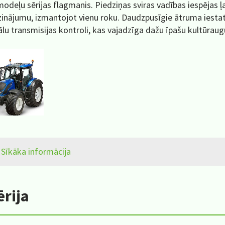
 modeļu sērijas flagmanis. Piedziņas sviras vadības iespējas 
nājumu, izmantojot vienu roku. Daudzpusīgie ātruma iestatī
u transmisijas kontroli, kas vajadzīga dažu īpašu kultūraug
Sīkāka informācija
ērija