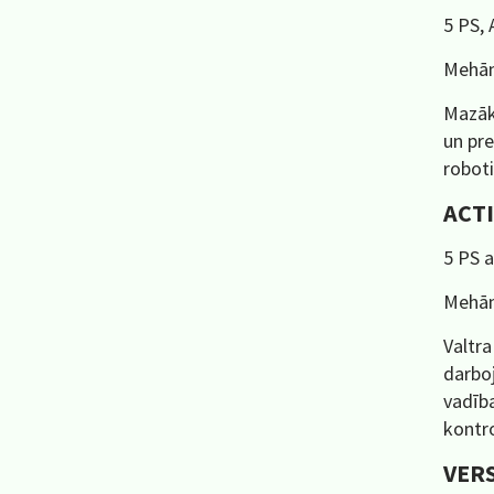
5 PS,
Mehān
Mazāka
un pre
roboti
ACT
5 PS a
Mehān
Valtra
darboj
vadība
kontro
VER