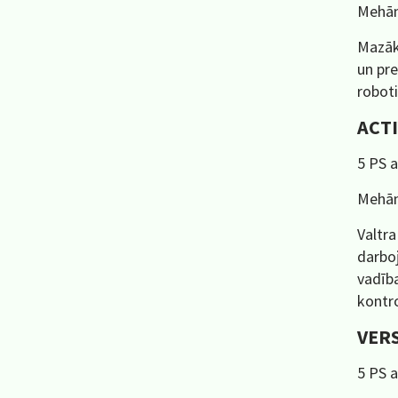
Mehān
Mazāka
un pre
roboti
ACT
5 PS a
Mehān
Valtra
darboj
vadība
kontro
VER
5 PS a