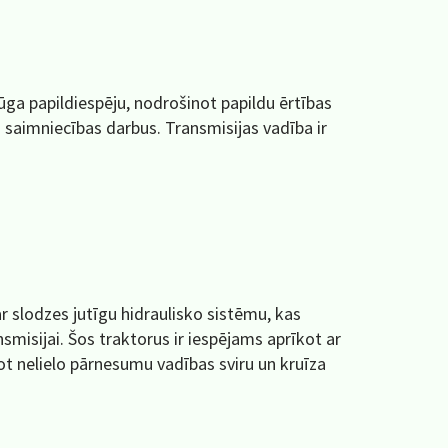
ūga papildiespēju, nodrošinot papildu ērtības
s saimniecības darbus. Transmisijas vadība ir
ar slodzes jutīgu hidraulisko sistēmu, kas
nsmisijai. Šos traktorus ir iespējams aprīkot ar
ot nelielo pārnesumu vadības sviru un kruīza