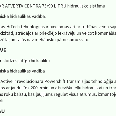
 AR ATVĒRTĀ CENTRA 73/90 LITRU hidraulisko sistēmu
iska hidraulikas vadība.
s HiTech tehnoloģijas ir pieejamas arī ar turbīnas veida saj
cizitāti, strādājot ar priekšējo iekrāvēju un veicot komunālā
zēta, un tajās nav mehānisku pārnesumu sviru.
IVE
r slodzes jutīgu hidrauliku
iska hidraulikas vadība
 Active ir revolucionāra Powershift transmisijas tehnoloģija 
as ar jaudu līdz 200 l/min un atsevišķu eļļu hidraulikai un tra
s roku balstu, kas ļauj jums regulēt visus ātrumus, izmantoj
li.
SU