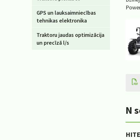
Power
GPS un lauksaimniecības
tehnikas elektronika
Traktoru jaudas optimizācija
un precīzā l/s
N s
HIT