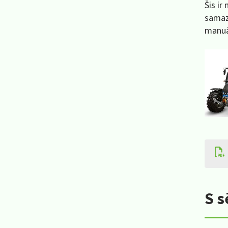
Šis ir
samazi
manuāl
S s