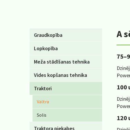
A s
Graudkopība
Lopkopība
75–9
Meža stādīšanas tehnika
Dzinēj
Vides kopšanas tehnika
Power
100 
Traktori
Dzinēj
Valtra
Power
Solis
120 
Traktora piekabes
Dzinēj