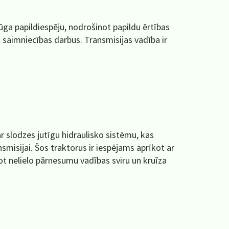
ūga papildiespēju, nodrošinot papildu ērtības
s saimniecības darbus. Transmisijas vadība ir
ar slodzes jutīgu hidraulisko sistēmu, kas
nsmisijai. Šos traktorus ir iespējams aprīkot ar
ot nelielo pārnesumu vadības sviru un kruīza