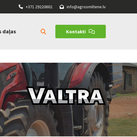
+371 29220602
info@agrosmiltene.lv


s daļas
Kontakti
.