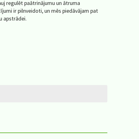
ļauj regulēt paātrinājumu un ātruma
jumi ir pilnveidoti, un mēs piedāvājam pat
u apstrādei.