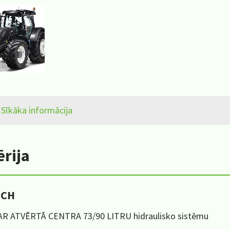
Sīkāka informācija
ērija
ECH
 AR ATVĒRTĀ CENTRA 73/90 LITRU hidraulisko sistēmu