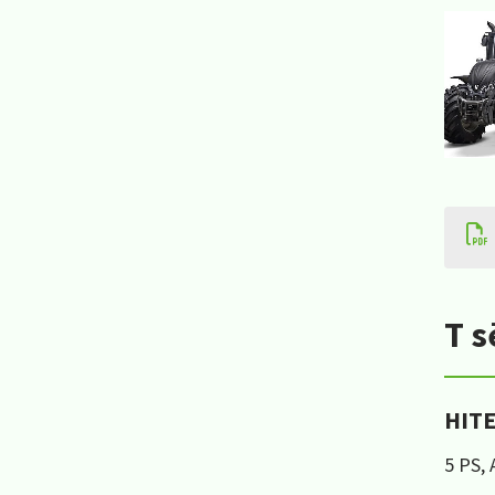
T s
HIT
5 PS,