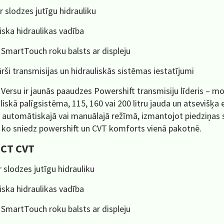
r slodzes jutīgu hidrauliku
iska hidraulikas vadība
 SmartTouch roku balsts ar displeju
rši transmisijas un hidrauliskās sistēmas iestatījumi
 Versu ir jaunās paaudzes Powershift transmisiju līderis – mo
liskā palīgsistēma, 115, 160 vai 200 litru jauda un atsevišķa e
 automātiskajā vai manuālajā režīmā, izmantojot piedziņas svi
, ko sniedz powershift un CVT komforts vienā pakotnē.
CT CVT
 slodzes jutīgu hidrauliku
iska hidraulikas vadība
 SmartTouch roku balsts ar displeju