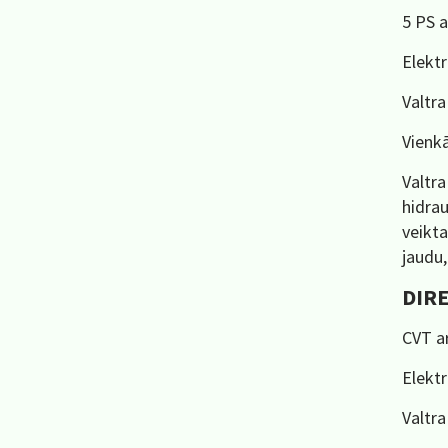
5 PS a
Elektr
Valtra
Vienkā
Valtra
hidrau
veikta
jaudu
DIRE
CVT ar
Elektr
Valtra