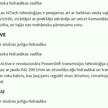
iska hidraulikas vadība
s HiTech tehnoloģijas ir pieejamas arī ar turbīnas veida saj
cizitāti, strādājot ar priekšējo iekrāvēju un veicot komunālā
zēta, un tajās nav mehānisku pārnesumu sviru.
IVE
r slodzes jutīgu hidrauliku
iska hidraulikas vadība
 Active ir revolucionāra Powershift transmisijas tehnoloģija 
as ar jaudu līdz 200 l/min un atsevišķu eļļu hidraulikai un tra
s roku balstu, kas ļauj jums regulēt visus ātrumus, izmantoj
li.
SU
r slodzes jutīgu hidrauliku