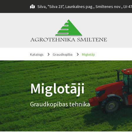
Silva, "Silva 23", Launkalnes pag., Smiltenes nov., LV-4

Katalogs
Graudkopība
Miglotāji
Miglotāji
Graudkopības tehnika