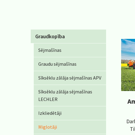
Graudkopība
Sējmašīnas
Graudu sējmašīnas
Sīksēklu zālāja sējmašīnas APV
Sīksēklu zālāja sējmašīnas
LECHLER
Am
Izkliedētāji
Dar
Miglotāji
Ti