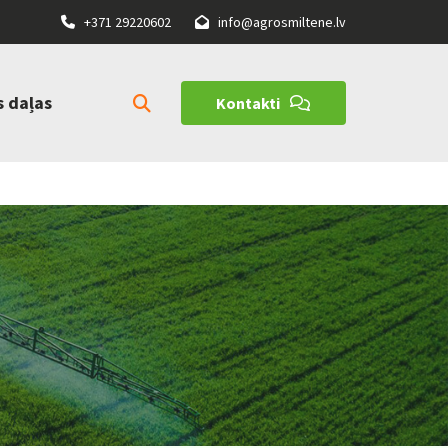
+371 29220602
info@agrosmiltene.lv


s daļas
Kontakti