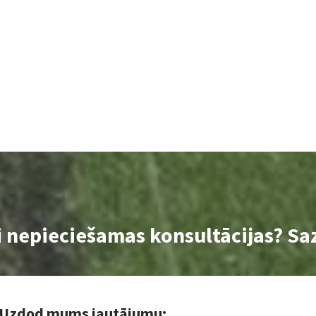
i nepieciešamas konsultācijas? Sa
Uzdod mums jautājumu: