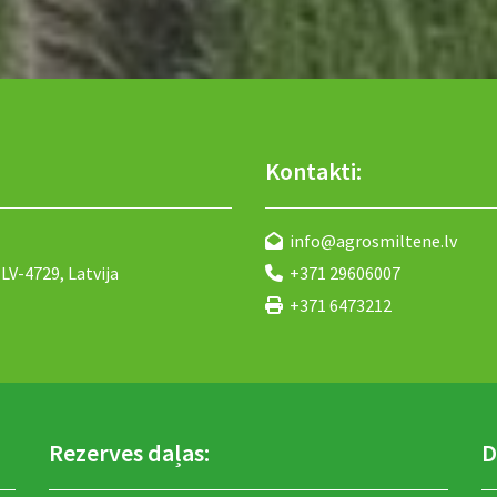
Kontakti:
info@agrosmiltene.lv

LV-4729, Latvija
+371 29606007

+371 6473212

Rezerves daļas:
D