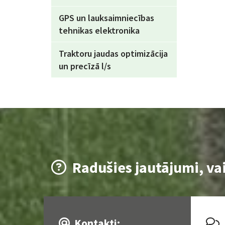
GPS un lauksaimniecības
tehnikas elektronika
Traktoru jaudas optimizācija
un precīzā l/s
Radušies jautājumi, va

Kontakti:

