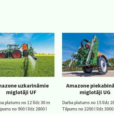
azone uzkarināmie
Amazone piekabin
miglotāji UF
miglotāji UG
ba platums no 12 līdz 30 m
Darba platums no 15 līdz 2
lpums no 900 l līdz 2800 l
Tilpums no 2200 l līdz 3000 