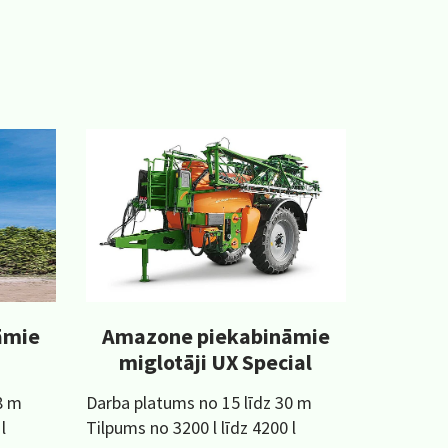
āmie
Amazone piekabināmie
miglotāji UX Special
8 m
Darba platums no 15 līdz 30 m
l
Tilpums no 3200 l līdz 4200 l