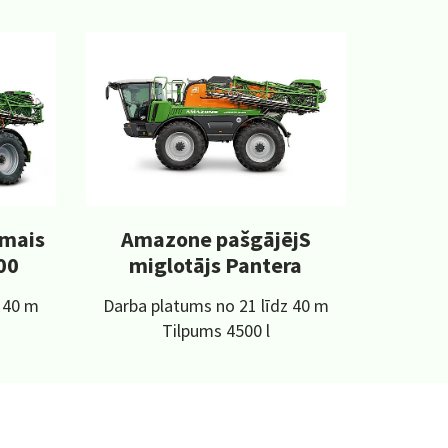
mais
Amazone pašgājējS
00
miglotājs Pantera
z 40 m
Darba platums no 21 līdz 40 m
Tilpums 4500 l