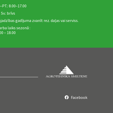
 –PT.: 8.00–17.00
, Sv.: brīvs
jadzības gadījuma zvanīt rez. daļas vai serviss.
rba laiks sezonā :
00 – 18.00
Facebook
