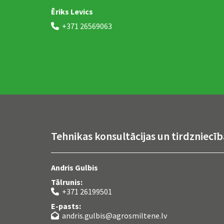
Ēriks Levics
+371 26569063

Tehnikas konsultācijas un tirdzniecīb
Andris Gulbis
Tālrunis:
+371 26199501

E-pasts:
andris.gulbis@agrosmiltene.lv
