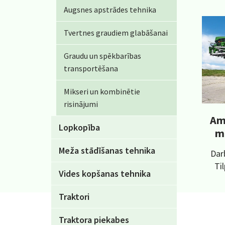
Augsnes apstrādes tehnika
Tvertnes graudiem glabāšanai
Graudu un spēkbarības
transportēšana
Mikseri un kombinētie
risinājumi
Am
Lopkopība
m
Meža stādīšanas tehnika
Dar
Ti
Vides kopšanas tehnika
Traktori
Traktora piekabes