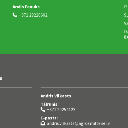
Arvils Feņuks
P.
+371 29220602
S.

Va
Da
8.
a
Andris Vilkasts
Tālrunis:
+371 29254123

E-pasts:
andris.vilkasts@agrosmiltene.lv
