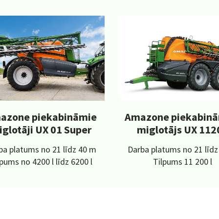
azone piekabināmie
Amazone piekabinā
iglotāji UX 01 Super
miglotājs UX 112
ba platums no 21 līdz 40 m
Darba platums no 21 līd
lpums no 4200 l līdz 6200 l
Tilpums 11 200 l