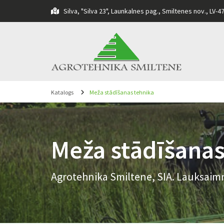
Silva, "Silva 23", Launkalnes pag., Smiltenes nov., LV-4

Katalogs
Meža stādīšanas tehnika
Meža stādīšanas
Agrotehnika Smiltene, SIA. Lauksaimn