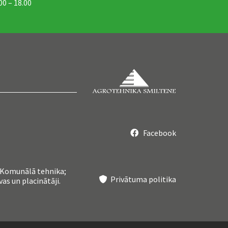
00 – 18.00
Facebook

; Komunālā tehnika;
Privātuma politika

as un placinātāji.