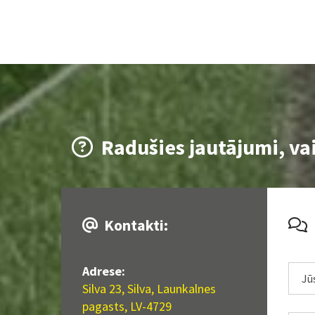
Radušies jautājumi, va

Kontakti:


Adrese:
Silva 23, Silva, Launkalnes
pagasts, LV-4729