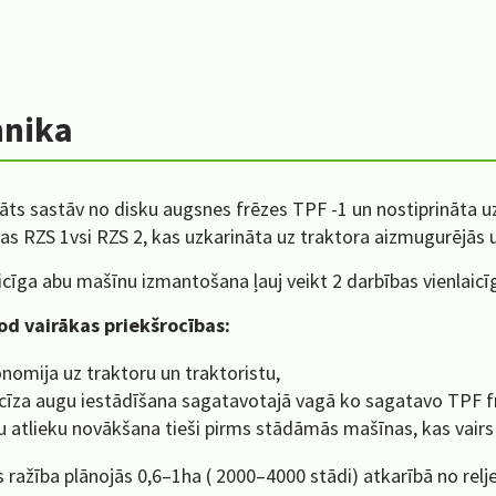
hnika
ts sastāv no disku augsnes frēzes TPF -1 un nostiprināta u
s RZS 1vsi RZS 2, kas uzkarināta uz traktora aizmugurējās 
icīga abu mašīnu izmantošana ļauj veikt 2 darbības vienlaicīg
od vairākas priekšrocības:
nomija uz traktoru un traktoristu,
cīza augu iestādīšana sagatavotajā vagā ko sagatavo TPF f
u atlieku novākšana tieši pirms stādāmās mašīnas, kas vairs
 ražība plānojās 0,6–1ha ( 2000–4000 stādi) atkarībā no rel