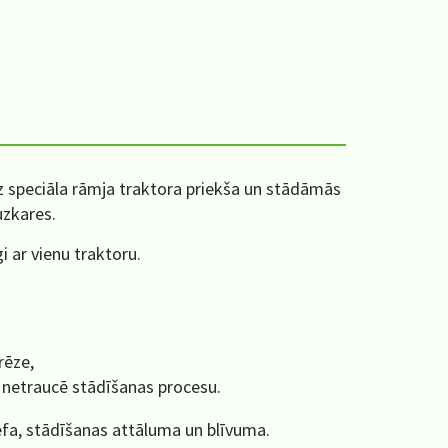
z speciāla rāmja traktora priekša un stādāmās
uzkares.
i ar vienu traktoru.
rēze,
 netraucē stādīšanas procesu.
jefa, stādīšanas attāluma un blīvuma.