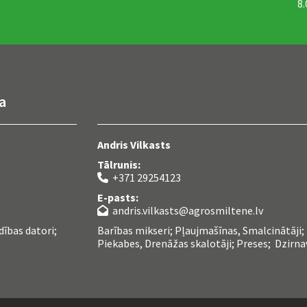
8.
a
Andris Vilkasts
Tālrunis:
+371 29254123

E-pasts:
andris.vilkasts@agrosmiltene.lv

dības datori;
Barības mikseri; Pļaujmašīnas, Smalcinātāji
Piekabes, Drenāžas skalotāji; Preses; Dzirnav