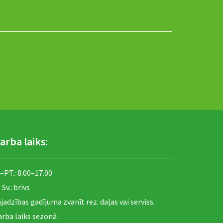
arba laiks:
 –PT.: 8.00–17.00
, Sv.: brīvs
jadzības gadījuma zvanīt rez. daļas vai serviss.
rba laiks sezonā :