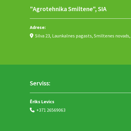
"Agrotehnika Smiltene", SIA
Adrese:
Silva 23, Launkalnes pagasts, Smiltenes novads, 

Serviss:
Ēriks Levics
+371 26569063
