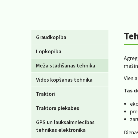
Te
Graudkopība
Lopkopība
Agregā
Meža stādīšanas tehnika
mašīna
Vienla
Vides kopšanas tehnika
Tas d
Traktori
eko
Traktora piekabes
pre
zar
GPS un lauksaimniecības
tehnikas elektronika
Dienas