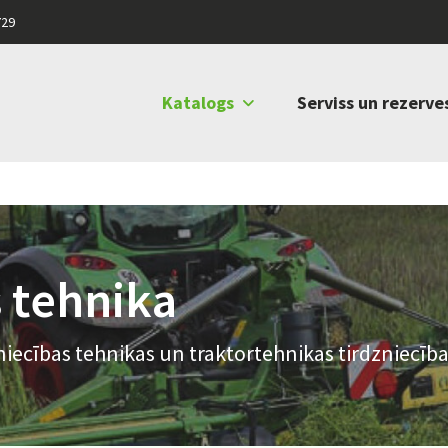
729
Katalogs
Serviss un rezerve
 tehnika
iecības tehnikas un traktortehnikas tirdzniecība