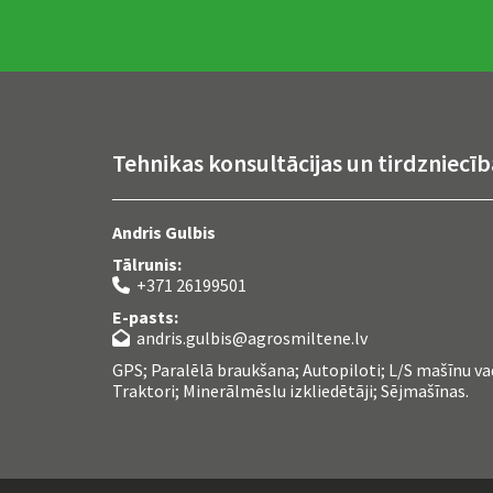
Tehnikas konsultācijas un tirdzniecīb
Andris Gulbis
Tālrunis:
+371 26199501

E-pasts:
andris.gulbis@agrosmiltene.lv

GPS; Paralēlā braukšana; Autopiloti; L/S mašīnu va
Traktori; Minerālmēslu izkliedētāji; Sējmašīnas.