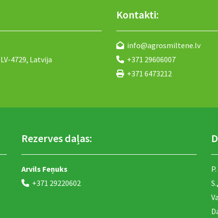
Kontakti:
info@agrosmiltene.lv

LV-4729, Latvija
+371 29606007

+371 6473212

Rezerves daļas:
D
Arvils Feņuks
P.
+371 29220602
S.

Va
Da