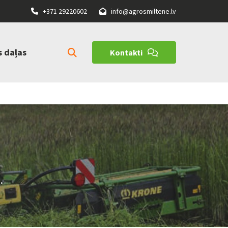
+371 29220602
info@agrosmiltene.lv


s daļas
Kontakti
.