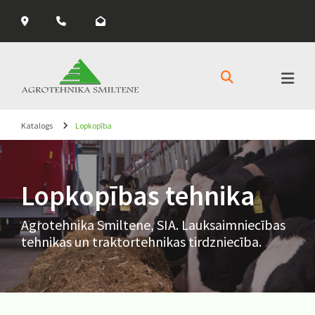



Katalogs
Lopkopība
Lopkopības tehnika
Agrotehnika Smiltene, SIA. Lauksaimniecības
tehnikas un traktortehnikas tirdzniecība.