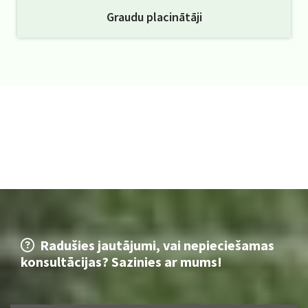
Graudu placinātāji
Radušies jautājumi, vai nepieciešamas

konsultācijas? Sazinies ar mums!