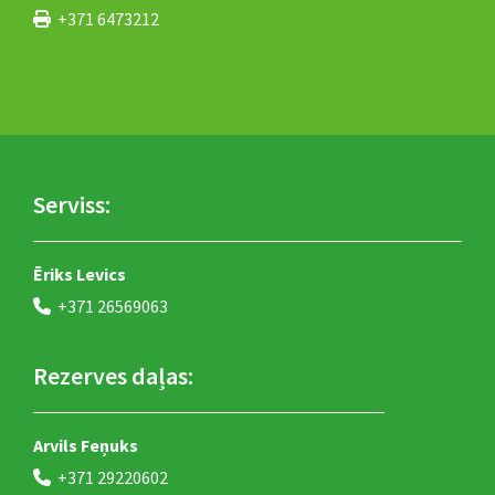
+371 6473212

Serviss:
Ēriks Levics
+371 26569063

Rezerves daļas:
Arvils Feņuks
+371 29220602
