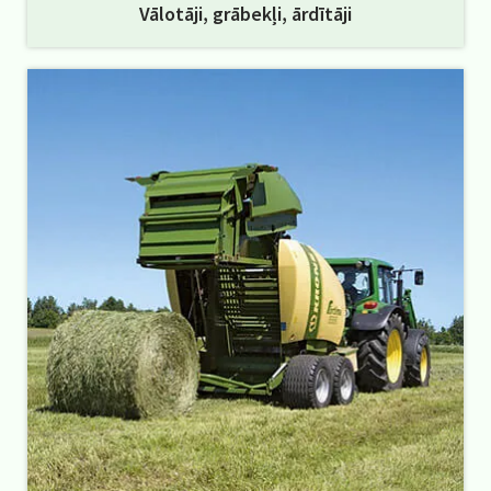
Vālotāji, grābekļi, ārdītāji