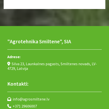
"Agrotehnika Smiltene", SIA
Adrese:
Silva 23, Launkalnes pagasts, Smiltenes novads, LV-

4729, Latvija
Kontakti:
info@agrosmiltene.lv

+371 29606007
