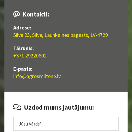
Kontakti:

Adrese:
Silva 23, Silva, Launkalnes pagasts, LV-4729
Tālrunis:
+371 29220602
E-pasts:
info@agrosmiltene.lv
Uzdod mums jautājumu:
