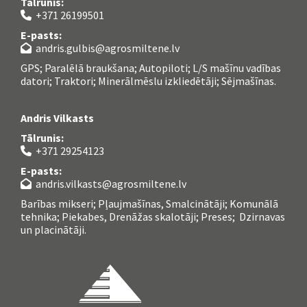
Tālrunis:
+371 26199501

E-pasts:
andris.gulbis@agrosmiltene.lv

GPS; Paralēlā braukšana; Autopiloti; L/S mašīnu vadības
datori; Traktori; Minerālmēslu izkliedētāji; Sējmašīnas.
Andris Vilkasts
Tālrunis:
+371 29254123

E-pasts:
andris.vilkasts@agrosmiltene.lv

Barības mikseri; Pļaujmašīnas, Smalcinātāji; Komunālā
tehnika; Piekabes, Drenāžas skalotāji; Preses; Dzirnavas
un placinātāji.