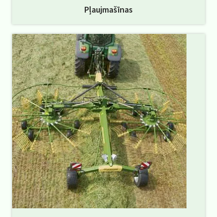
Pļaujmašīnas